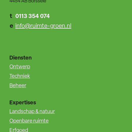
4454 AB Borssele
t
0113 354 074
e
info@ruimte-groen.nl
Diensten
Ontwerp
Techniek
Beheer
Expertises
Landschap & natuur
Openbare ruimte
Erfgoed