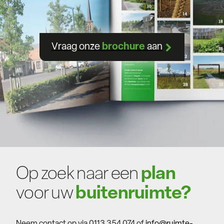
Vraag onze
brochure
aan
Op zoek naar een
plan
voor uw
buitenruimte?