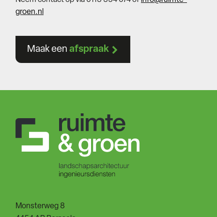
Neem contact op via 0113 354 074 of
info@ruimte-
groen.nl
Maak een
afspraak
Monsterweg 8