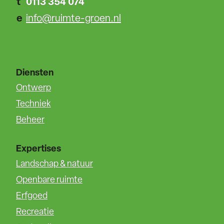
t
0113 354 074
e
info@ruimte-groen.nl
Diensten
Ontwerp
Techniek
Beheer
Expertises
Landschap & natuur
Openbare ruimte
Erfgoed
Recreatie