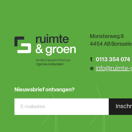
Monsterweg 8
4454 AB Borssele
t
0113 354 074
e
info@ruimte-
Nieuwsbrief ontvangen?
Inschr