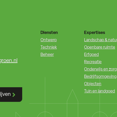
Diensten
Expertises
Ontwerp
Landschap & natu
Techniek
Openbare ruimte
Beheer
Erfgoed
groen.nl
Recreatie
Onderwijs en zorg
Bedrijfsomgeving
Objecten
Tuin en landgoed
ijven