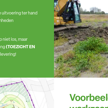
e uitvoering ter hand
amheden
 niet los, maar
ing
(TOEZICHT EN
levering!
Voorbeel