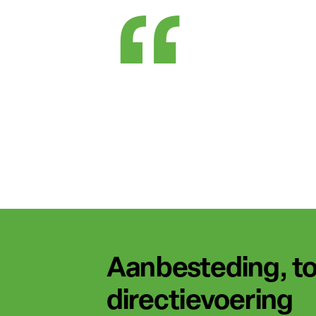
Aanbesteding, to
directievoering