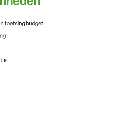
mheden
n toetsing budget
ing
tie