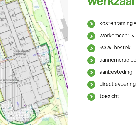
werkzaa
kostenraming e
werkomschrijv
RAW-bestek
aannemerselec
aanbesteding
directievoering
toezicht