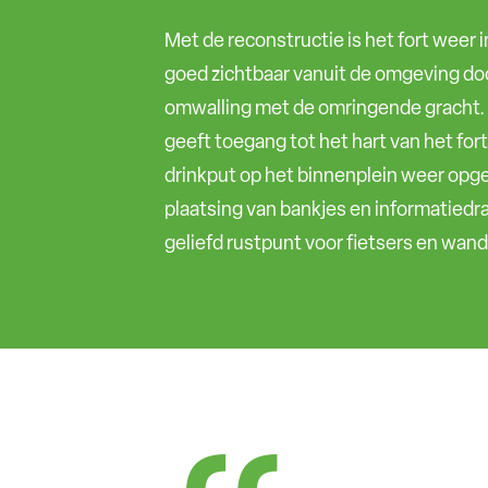
Met de reconstructie is het fort weer i
goed zichtbaar vanuit de om­geving do
omwalling met de omringende gracht.
geeft toegang tot het hart van het for
drinkput op het binnenplein weer opge
plaat­sing van bankjes en informatie­dr
geliefd rust­punt voor fietsers en wa