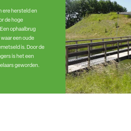
n ere hersteld en
or de hoge
 Een ophaalbrug
t waar een oude
metseld is. Door de
agers is het een
ndelaars geworden.