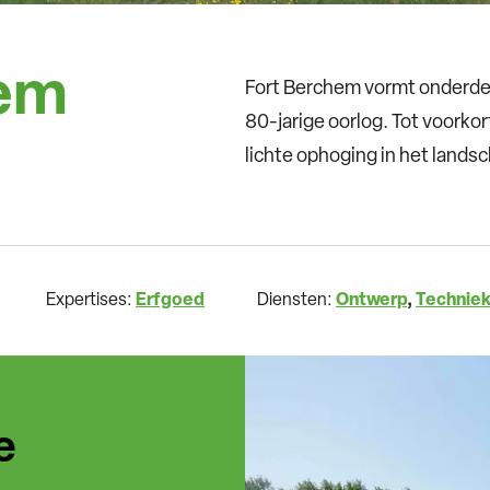
hem
Fort Berchem vormt onderdee
80-jarige oorlog. Tot voorko
lichte ophoging in het land­s
Expertises:
Erfgoed
Diensten:
Ontwerp
Technie
e