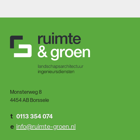
Monsterweg 8
4454 AB Borssele
t
0113 354 074
e
info@ruimte-groen.nl