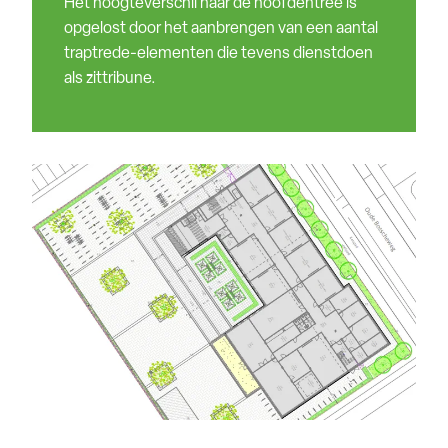
Het hoogteverschil naar de hoofdentree is
opgelost door het aanbrengen van een aantal
traptrede-elementen die tevens dienstdoen
als zittribune.