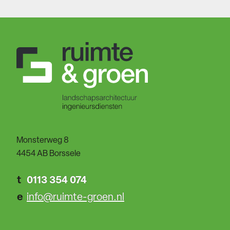
Monsterweg 8
4454 AB Borssele
t
0113 354 074
e
info@ruimte-groen.nl