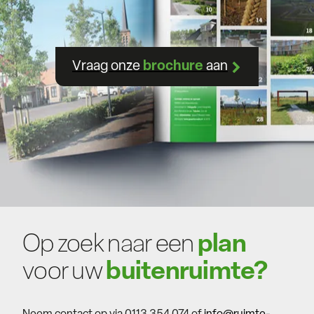
Vraag onze
brochure
aan
Op zoek naar een
plan
voor uw
buitenruimte?