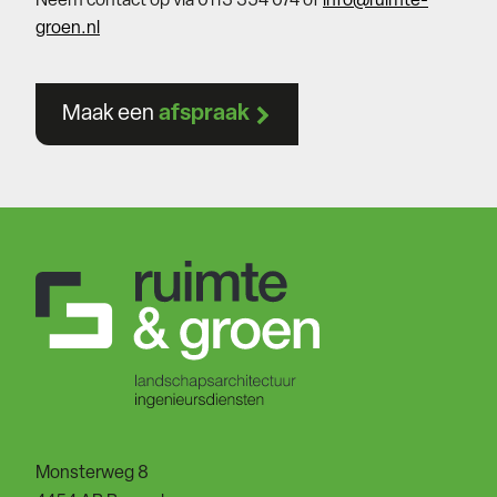
Neem contact op via 0113 354 074 of
info@ruimte-
groen.nl
Maak een
afspraak
Monsterweg 8