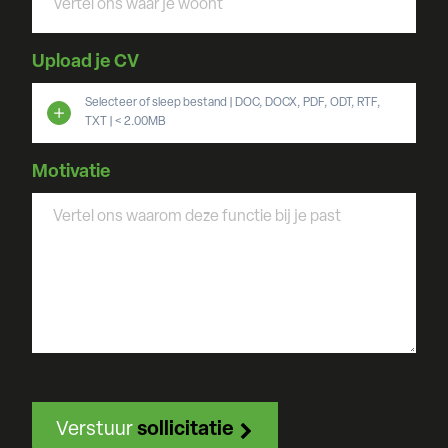
Upload je CV
Selecteer of sleep bestand | DOC, DOCX, PDF, ODT, RTF,
TXT | < 2.00MB
Motivatie
Verstuur
sollicitatie