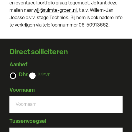
en eventueel portfolio graag tegemoet. Je kunt deze
mailen naar
wjj@ruimte-groen.nl
, t.a.v. Willem-Jan
Joosse o.v.v. stage Techniek. Bij hem is ook nadere info
te verkrijgen via telefoonnummer 06-50913662.
Direct solliciteren
Aanhef
Dhr.
Mevr.
Voornaam
Tussenvoegsel