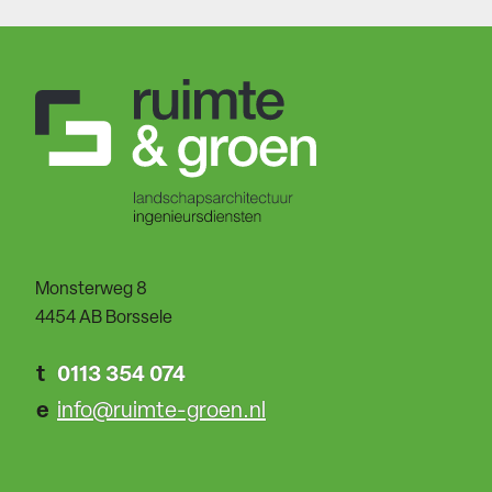
Monsterweg 8
4454 AB Borssele
t
0113 354 074
e
info@ruimte-groen.nl