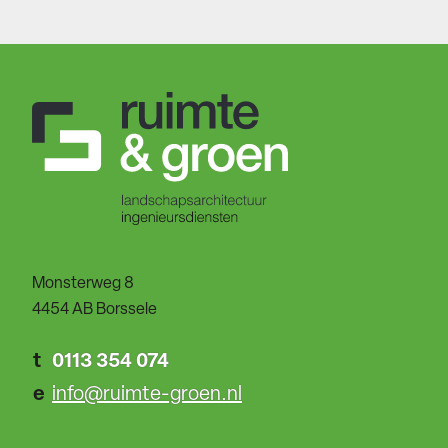
Monsterweg 8
4454 AB Borssele
t
0113 354 074
e
info@ruimte-groen.nl